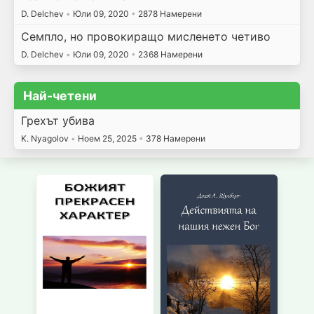
D. Delchev
•
Юли 09, 2020
•
2878 Намерени
Семпло, но провокиращо мисленето четиво
D. Delchev
•
Юли 09, 2020
•
2368 Намерени
Най-четени
Грехът убива
K. Nyagolov
•
Ноем 25, 2025
•
378 Намерени