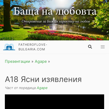
FATHEROFLOVE-
BULGARIA.COM
Презентации
»
Agape
»
А18 Ясни изявления
Част от поредица
Agape