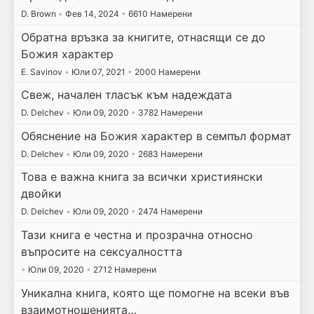
D. Brown
•
Фев 14, 2024
•
6610 Намерени
Обратна връзка за книгите, отнасящи се до
Божия характер
E. Savinov
•
Юли 07, 2021
•
2000 Намерени
Свеж, начален тласък към надеждата
D. Delchev
•
Юли 09, 2020
•
3782 Намерени
Обяснение на Божия характер в семпъл формат
D. Delchev
•
Юли 09, 2020
•
2683 Намерени
Това е важна книга за всички християнски
двойки
D. Delchev
•
Юли 09, 2020
•
2474 Намерени
Тази книга е честна и прозрачна относно
въпросите на сексуалността
•
Юли 09, 2020
•
2712 Намерени
Уникална книга, която ще помогне на всеки във
взаимотношенията…