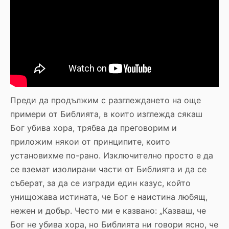
Преди да продължим с разглеждането на още
примери от Библията, в които изглежда сякаш
Бог убива хора, трябва да преговорим и
приложим някои от принципите, които
установихме по-рано. Изключително просто е да
се вземат изолирани части от Библията и да се
съберат, за да се изгради един казус, който
унищожава истината, че Бог е наистина любящ,
нежен и добър. Често ми е казвано: „Казваш, че
Бог не убива хора, но Библията ни говори ясно, че