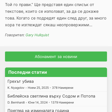
Той го прави.” Ще представя един списък от
текстове, които се използват, за да се докаже
това. Когато се подредят един след друг, за много
хора те изглеждат сякаш неопровержими...
Говорител:
Gary Hullquist
Абонамент за новини
Последни статии
Грехът убива
K. Nyagolov
•
Ноем 25, 2025
•
378 Намерени
Библейска светлина върху Содом и Потопа
D. Bernhardt
•
Юни 14, 2024
•
1379 Намерени
Преглед на изминалата година