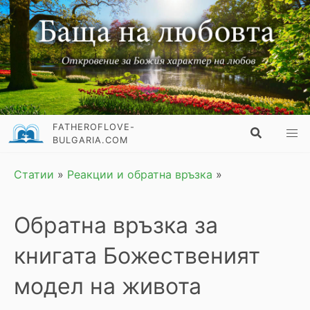
FATHEROFLOVE-
BULGARIA.COM
Статии
»
Реакции и обратна връзка
»
Обратна връзка за
книгата Божественият
модел на живота