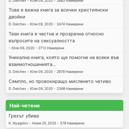
D. Delchev
•
Юли 09, 2020
•
2683 Намерени
Това е важна книга за всички християнски
двойки
D. Delchev
•
Юли 09, 2020
•
2474 Намерени
Тази книга е честна и прозрачна относно
въпросите на сексуалността
•
Юли 09, 2020
•
2712 Намерени
Уникална книга, която ще помогне на всеки във
взаимотношенията…
D. Delchev
•
Юли 09, 2020
•
2878 Намерени
Семпло, но провокиращо мисленето четиво
D. Delchev
•
Юли 09, 2020
•
2368 Намерени
Най-четени
Грехът убива
K. Nyagolov
•
Ноем 25, 2025
•
378 Намерени