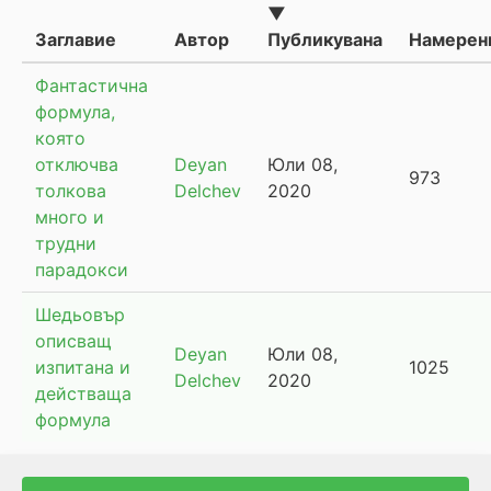
▼
Заглавие
Автор
Публикувана
Намерен
Фантастична
формула,
която
отключва
Deyan
Юли 08,
973
толкова
Delchev
2020
много и
трудни
парадокси
Шедьовър
описващ
Deyan
Юли 08,
изпитана и
1025
Delchev
2020
действаща
формула