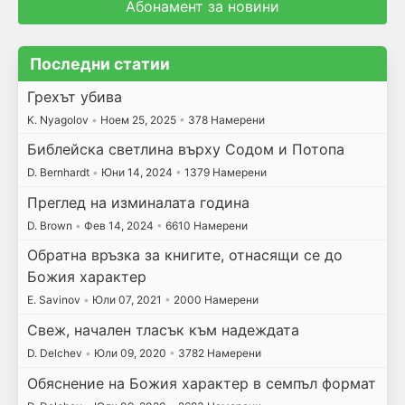
Абонамент за новини
Последни статии
Грехът убива
K. Nyagolov
•
Ноем 25, 2025
•
378 Намерени
Библейска светлина върху Содом и Потопа
D. Bernhardt
•
Юни 14, 2024
•
1379 Намерени
Преглед на изминалата година
D. Brown
•
Фев 14, 2024
•
6610 Намерени
Обратна връзка за книгите, отнасящи се до
Божия характер
E. Savinov
•
Юли 07, 2021
•
2000 Намерени
Свеж, начален тласък към надеждата
D. Delchev
•
Юли 09, 2020
•
3782 Намерени
Обяснение на Божия характер в семпъл формат