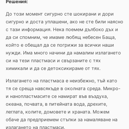
Решения:
До този момент сигурно сте шокирани и дори
сигурно и доста уплашени, ако не сте били наясно
с тази информация. Нека поемем дълбоко дъх и
да си спомним, че имаме любящ небесен Баща,
който е обещал да се погрижи за всички наши
нужди. Има много начини да намалим излагането
си на тези пластмаси и свързаните с тях
химикали и да се детоксикираме от тях.
Излагането на пластмаса е неизбежно, тъй като
тя се среща навсякъде в околната среда. Микро-
и нанопластмасите се намират във въздуха,
океана, почвата, в питейната вода, дрехите,
леглата, колите, домовете и храната. Можем
обаче да предприемем стъпки за намаляване на
излагането на пластмаси.