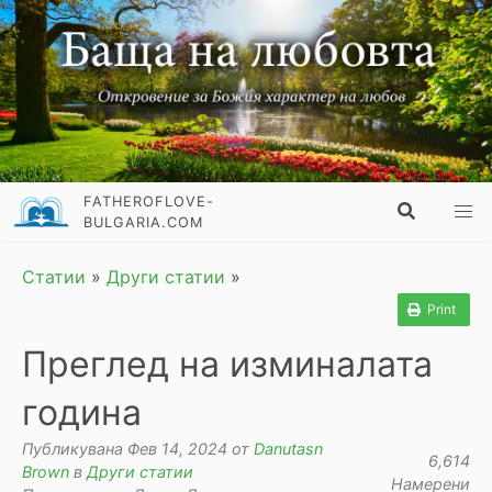
FATHEROFLOVE-
BULGARIA.COM
Статии
»
Други статии
»
Print
Преглед на изминалата
година
Публикувана Фев 14, 2024 от
Danutasn
6,614
Brown
в
Други статии
Намерени