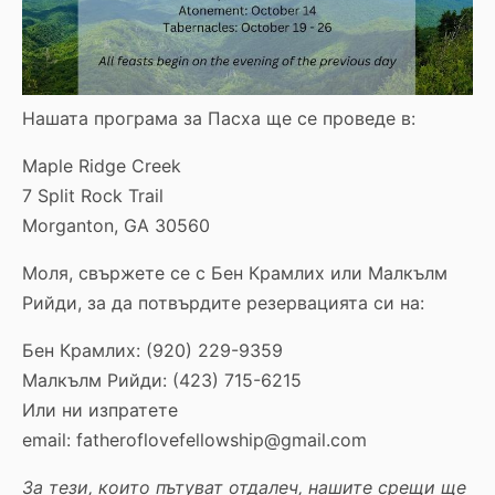
Нашата програма за Пасха ще се проведе в:
Maple Ridge Creek
7 Split Rock Trail
Morganton, GA 30560
Моля, свържете се с Бен Крамлих или Малкълм
Рийди, за да потвърдите резервацията си на:
Бен Крамлих: (920) 229-9359
Малкълм Рийди: (423) 715-6215
Или ни изпратете
email: fatheroflovefellowship@gmail.com
За тези, които пътуват отдалеч, нашите срещи ще