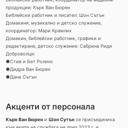
продукции: Кърк Ван Бюрен
Библейски работник и писател: Шон Сътън
Домакиня, музикално и детско служение,
координатор: Мари Крамлих
Домакин, библейски работник, графики и
редактиране, детско служение: Сабрина Риди
Доброволци:
●Стив и Бет Ролинс
●Дидра Ван Бюрен
●Дана Сътън
Акценти от персонала
Кърк Ван Бюрен
и
Шон Сутън
се присъединиха
към екипа на службата ни през 2023 г. и