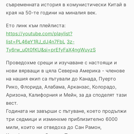
съвременната история в комунистически Китай в
края на 50-те години на миналия век.
Ето линк към плейлиста:
https://youtube.com/playlist?
list=PL46eY1RJ_dJ4n7FbL
3z-
Ty6rw_u0t0fKU&si=prEfyFaX4ngWuyzS
Проведохме срещи и изучаване с настоящи и
нови вярващи в цяла Северна Америка - членове
на нашия екип са пътували до Канада, Пуерто
Рико, Флорида, Алабама, Арканзас, Колорадо,
Аризона, Калифорния и Мейн, за да споделят тази
вест.
Годината ни завърши с пътуване, което продължи
три седмици и изминхме приблизително 6000
мили, които ни отведоха до Сан Рамон,