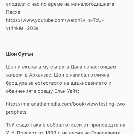
сподели с нас по време на миналогодишната
Пасха:
https://www.youtube.com/watch?v=z-TcU-
vt4hk&t=203s
Шон Сутън
Шон и скъпата му съпруга Дана понастоящем
живеят в Арканзас. Шон е написал отлична
брошура за естеството на вдъхновението и
обвиненията срещу Елън Уайт:
https://maranathamedia.com/book/view/testing-two-
prophets
Той също така е събрал откъси от проповедта на
У. У. Прескот от 1893 г. на сесия на Генералната