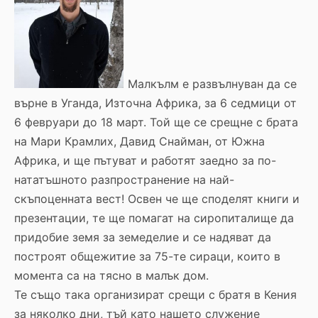
Малкълм е развълнуван да се
върне в Уганда, Източна Африка, за 6 седмици от
6 февруари до 18 март. Той ще се срещне с брата
на Мари Крамлих, Давид Снайман, от Южна
Африка, и ще пътуват и работят заедно за по-
нататъшното разпространение на най-
скъпоценната вест! Освен че ще споделят книги и
презентации, те ще помагат на сиропиталище да
придобие земя за земеделие и се надяват да
построят общежитие за 75-те сираци, които в
момента са на тясно в малък дом.
Те също така организират срещи с братя в Кения
за няколко дни, тъй като нашето служение