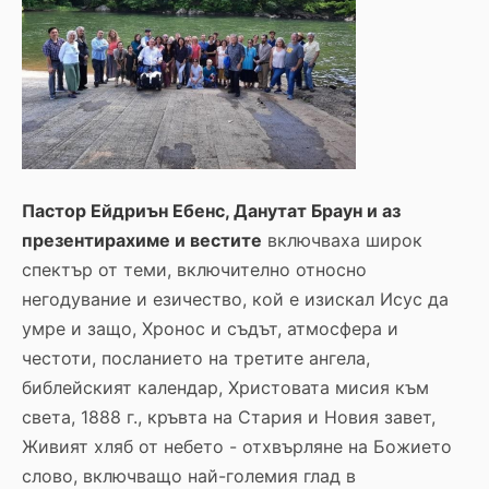
Пастор Ейдриън Ебенс, Данутат Браун и аз
презентирахиме и вестите
включваха широк
спектър от теми, включително относно
негодувание и езичество, кой е изискал Исус да
умре и защо, Хронос и съдът, атмосфера и
честоти, посланието на третите ангела,
библейският календар, Христовата мисия към
света, 1888 г., кръвта на Стария и Новия завет,
Живият хляб от небето - отхвърляне на Божието
слово, включващо най-големия глад в