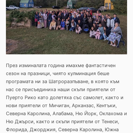
През изминалата година имахме фантастичен
сезон на празници, чиято кулминация беше
програмата ни за Шатроразпъване, в която към
нас се присъединиха наши скъпи приятели от
Пуерто Рико като долетяха със самолет, както и
нови приятели от Мичиган, Арканзас, Кентъки,
Северна Каролина, Алабама, Ню Йорк, Оклахома и
Ню Джърси, както и скъпи приятели от Тенеси,
Флорида, Джорджия, Северна Каролина, Южна