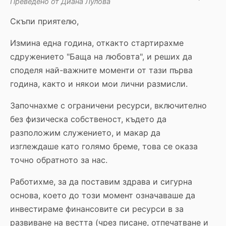
Преведено от Диана Лулова
Скъпи приятелю,
Измина една година, откакто стартирахме
сдружението "Баща на любовта", и реших да
споделя най-важните моменти от тази първа
година, както и някои мои лични размисли.
Започнахме с ограничени ресурси, включително
без физическа собственост, където да
разположим служението, и макар да
изглеждаше като голямо бреме, това се оказа
точно обратното за нас.
Работихме, за да поставим здрава и сигурна
основа, което до този момент означаваше да
инвестираме финансовите си ресурси в за
развиване на вестта (чрез писане, отпечатване и