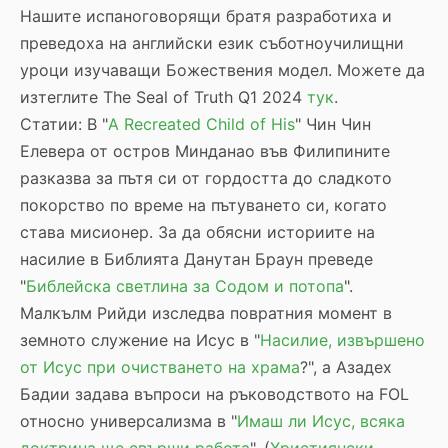
Нашите испаноговорящи братя разработиха и
преведоха на английски език съботноучилищни
уроци изучаващи Божествения модел. Можете да
изтеглите The Seal of Truth Q1 2024
тук
.
Статии: В "
A Recreated Child of His
" Чин Чин
Елевера от остров Минданао във Филипините
разказва за пътя си от гордостта до сладкото
покорство по време на пътуването си, когато
става мисионер. За да обясни историите на
насилие в Библията Данутан Браун преведе
"
Библейска светлина за Содом и потопа
".
Малкълм Рийди изследва повратния момент в
земното служение на Исус в "
Насилие, извършено
от Исус при очистването на храма
?", а Азадех
Бадии задава въпроси на ръководството на FOL
относно универсализма в "
Имаш ли Исус, всяка