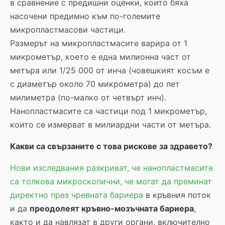
в сравнение с предишни оценки, които бяха
насочени предимно към по-големите
микропластмасови частици.
Размерът на микропластмасите варира от 1
микрометър, което е една милионна част от
метъра или 1/25 000 от инча (човешкият косъм е
с диаметър около 70 микрометра) до пет
милиметра (по-малко от четвърт инч).
Нанопластмасите са частици под 1 микрометър,
които се измерват в милиардни части от метъра.
Какви са свързаните с това рискове за здравето?
Нови изследвания разкриват, че нанопластмасите
са толкова микроскопични, че могат да преминат
директно през чревната бариера
в кръвния поток
и да
преодолеят кръвно-мозъчната бариера
,
както и да навлязат в други органи, включително