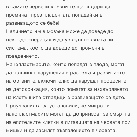
в самите червени кръвни телца, и дори да
преминат през плацентата попадайки в
развиващото се бебе!
Наличието им в мозъка може да доведе до
невродегенерация и да увреди нервната ни
система, което да доведе до промени в
поведението.
Нанопластмасите, които попадат в плода, могат
да причинят нарушения в растежа и развитието
на органите, включително да нарушат процесите
на детоксикация, които помагат за изхвърлянето
на клетъчните отпадъци в развиващото се дете.
Проучванията са установили, че микро- и
нанопластмасите могат да допринесат за смъртта
на епителните клетки в лигавицата на червата при
мишки и да засилят възпалението в червата.