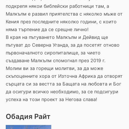
подкрепя някои библейски работници там, а
Малкълм е развил приятелства с няколко мъже от
Кения през последните няколко години, с които
няма търпение да се срещне лично!
В края на пътуването Малкълм и Дейвид ще
пътуват до Северна Уганда, за да посетят отново
първоначалното сиропиталище, за чието
създаване Малкълм спомогнал през 2019 г.
Молим ви за горещи молитви, за да може
скъпоценните хора от Източна Африка да отворят
сърцата си за вестта за Бащата на любовта и Бог
да осигури всичко необходимо, за се подсигури
успеха на този проект за Негова слава!
Обадия Райт