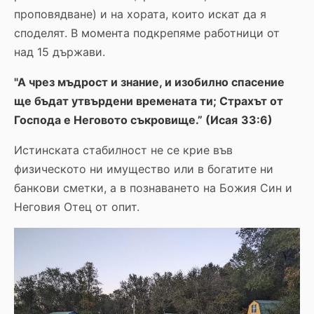
проповядване) и на хората, които искат да я
споделят. В момента подкрепяме работници от
над 15 държави.
"А чрез мъдрост и знание, и изобилно спасение
ще бъдат утвърдени времената ти; Страхът от
Господа е Неговото съкровище.” (Исая
33:6)
Истинската стабилност не се крие във
физическото ни имущество или в богатите ни
банкови сметки, а в познаването на Божия Син и
Неговия Отец от опит.