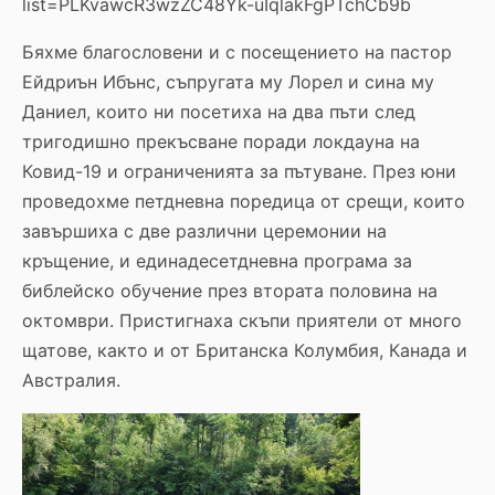
list=PLKvawcR3wzZC48Yk-uIqlakFgPTchCb9b
Бяхме благословени и с посещението на пастор
Ейдриън Ибънс, съпругата му Лорел и сина му
Даниел, които ни посетиха на два пъти след
тригодишно прекъсване поради локдауна на
Ковид-19 и ограниченията за пътуване. През юни
проведохме петдневна поредица от срещи, които
завършиха с две различни церемонии на
кръщение, и единадесетдневна програма за
библейско обучение през втората половина на
октомври. Пристигнаха скъпи приятели от много
щатове, както и от Британска Колумбия, Канада и
Австралия.