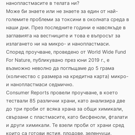
нанопластмасите в телата ни?
Може би знаете или не знаете за един от най-
големите проблеми за токсини в околната среда в
наши дни. През последните години е навсякъде в
заглавията на вестниците и това е въпросът за
излагането ни на микро- и нанопластмаси.
Според проучване, проведено от World Wide Fund
For Nature, публикувано през юни 2019 г., е
възможно неволно да поглъщаме до 5 грама
(количество с размера на кредитна карта) микро-
и нанопластмаси седмично.
Consumer Reports провели проучване, в което
тествали 85 различни храни, като анализира две
до три проби от всяка храна за общи химикали,
свързани с пластмасите, като бисфеноли, фталати
и други химикали. Те взели проби от храни сред
които са готови ястия, плодове, зеленчуци,