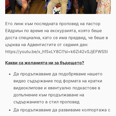
Ето линк към последната проповед на пастор
Ейдриън по време на екскурзията, която беше
доста специална, като се има предвид, че беше в
църква на Адвентистите от седмия ден:
https://youtu.be/x_h15xLY8CI?si=k6Zi42vSJjEFWS5I
Какви са желанията ни за бъдещето?
Да продължаваме да подобряваме нашето
видео съдържание под формата на кратки
видеоклипове и евентуално подкастове в
допълнение към продължаване на
съдържанието в стил проповед
Да продължаваме да развиваме колпортажа с