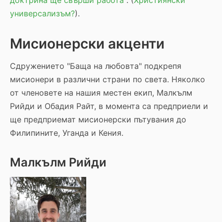
доктрина ще свърши работа
". (
Християнски
универсализъм?
).
Мисионерски акценти
Сдружението "Баща на любовта" подкрепя
мисионери в различни страни по света. Няколко
от членовете на нашия местен екип, Малкълм
Рийди и Обадия Райт, в момента са предприели и
ще предприемат мисионерски пътувания до
Филипините, Уганда и Кения.
Малкълм Рийди