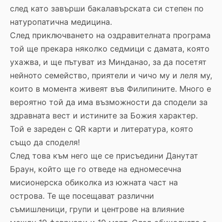
след като завърши бакалавърската си степен по
натуропатична медицина.
След приключването на оздравителната програма
той ще прекара няколко седмици с дамата, която
ухажва, и ще пътуват из Минданао, за да посетят
нейното семейство, приятели и чичо му и леля му,
които в момента живеят във Филипините. Много е
вероятно той да има възможности да сподели за
здравната вест и истините за Божия характер.
Той е зареден с QR карти и литература, която
също да споделя!
След това към него ще се присъедини Данутат
Браун, който ще го отведе на едномесечна
мисионерска обиколка из южната част на
острова. Те ще посещават различни
съмишленици, групи и центрове на влияние