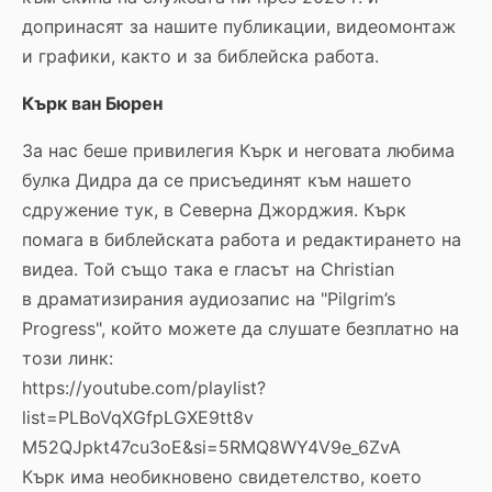
допринасят за нашите публикации, видеомонтаж
и графики, както и за библейска работа.
Кърк ван Бюрен
За нас беше привилегия Кърк и неговата любима
булка Дидра да се присъединят към нашето
сдружение тук, в Северна Джорджия. Кърк
помага в библейската работа и редактирането на
видеа. Той също така е гласът на Christian
в драматизирания аудиозапис на "Pilgrim’s
Progress", който можете да слушате безплатно на
този линк:
https://youtube.com/playlist?
list=PLBoVqXGfpLGXE9tt8v
M52QJpkt47cu3oE&si=5RMQ8WY4V9e_6ZvA
Кърк има необикновено свидетелство, което