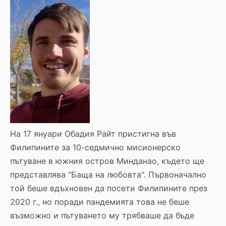
На 17 януари Обадия Райт пристигна във
Филипините за 10-седмично мисионерско
пътуване в южния остров Минданао, където ще
представлява "Баща на любовта". Първоначално
той беше вдъхновен да посети Филипините през
2020 г., но поради пандемията това не беше
възможно и пътуването му трябваше да бъде