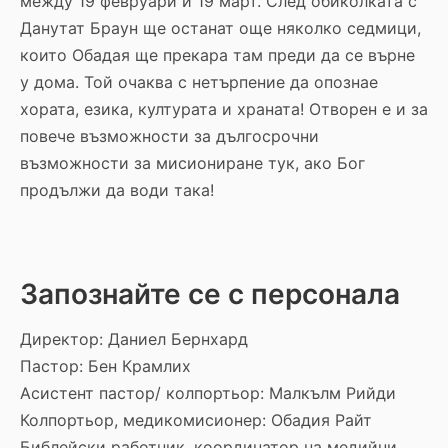
между 19 февруари и 19 март. След обиколката с
Данутат Браун ще останат още няколко седмици,
които Обадая ще прекара там преди да се върне
у дома. Той очаква с нетърпение да опознае
хората, езика, културата и храната! Отворен е и за
повече възможности за дългосрочни
възможности за мисиониране тук, ако Бог
продължи да води така!
Запознайте се с персонала
Директор: Даниел Бернхард
Пастор: Бен Крамлих
Асистент пастор/ колпортьор: Малкълм Рийди
Колпортьор, медикомисионер: Обадия Райт
Библейски работник, координатор на медийни