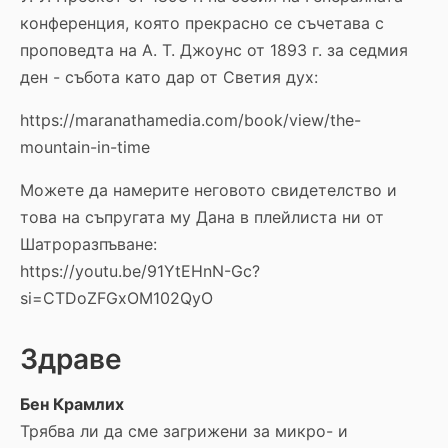
конференция, която прекрасно се съчетава с
проповедта на А. Т. Джоунс от 1893 г. за седмия
ден - събота като дар от Светия дух:
https://maranathamedia.com/book/view/the-
mountain-in-time
Можете да намерите неговото свидетелство и
това на съпругата му Дана в плейлиста ни от
Шатроразпъване:
https://youtu.be/91YtEHnN-Gc?
si=CTDoZFGxOM102QyO
Здраве
Бен Крамлих
Трябва ли да сме загрижени за микро- и