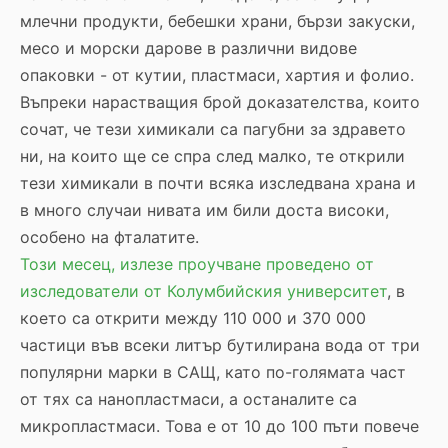
млечни продукти, бебешки храни, бързи закуски,
месо и морски дарове в различни видове
опаковки - от кутии, пластмаси, хартия и фолио.
Въпреки нарастващия брой доказателства, които
сочат, че тези химикали са пагубни за здравето
ни, на които ще се спра след малко, те открили
тези химикали в почти всяка изследвана храна и
в много случаи нивата им били доста високи,
особено на фталатите.
Този месец, излезе проучване проведено от
изследователи от Колумбийския университет
, в
което са открити между 110 000 и 370 000
частици във всеки литър бутилирана вода от три
популярни марки в САЩ, като по-голямата част
от тях са нанопластмаси, а останалите са
микропластмаси. Това е от 10 до 100 пъти повече