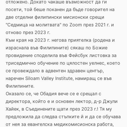
отложено. Докато чакаше възможност да ги
посети, той беше поканен да бъде говорител на
две отделни филипински мисионски срещи
"Седмица на молитвата" по Zoom през 2021 г. и
отново през 2023 г.
Към края на 2023 г. негова приятелка (родена и
израснала във Филипините) сякаш по Божие
провидение споделила във Фейсбук листовка за
триседмично обучение по цялостен уелнес, което
се провеждало в адвентен здравен център,
наречен Siloam Valley Institute, намиращ се във
Филипините.
Оказало се, че Обадия вече се е срещал с
директора, който е и основен лектор, д-р Джули
Хайек, в Съединените щати през 2023 г.! Тя му
предложила да следва стъпките й и да се обучава
от нея за евангелска медикомисионска работа,