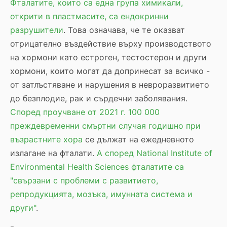
Фталатите, които са една група химикали,
открити в пластмасите, са ендокринни
разрушители
. Това означава, че те оказват
отрицателно въздействие върху производството
на хормони като естроген, тестостерон и други
хормони, които могат да допринесат за всичко -
от затлъстяване и нарушения в невроразвитието
до безплодие, рак и сърдечни заболявания.
Според проучване от 2021 г. 100 000
преждевременни смъртни случая годишно при
възрастните хора
се дължат на ежедневното
излагане на фталати.
А според National Institute of
Environmental Health Sciences фталатите са
"свързани с проблеми с развитието,
репродукцията, мозъка, имунната система и
други"
.