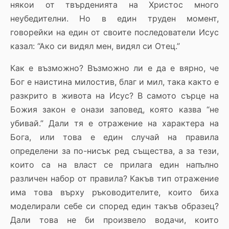
някои от твърденията на Христос много
неубедителни. Но в един труден момент,
говорейки на един от своите последователи Исус
казал: “Ако си видял мен, видял си Отец.”
Как е възможно? Възможно ли е да е вярно, че
Бог е наистина милостив, благ и мил, така както е
разкрито в живота на Исус? В самото сърце на
Божия закон е онази заповед, която казва “не
убивай.” Дали тя е отражение на характера на
Бога, или това е един случай на правила
определени за по-нисък ред същества, а за тези,
които са на власт се прилага един напълно
различен набор от правила? Какъв тип отражение
има това върху ръководителите, които биха
моделирали себе си според един такъв образец?
Дали това не би произвело водачи, които