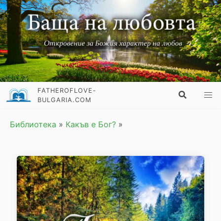
FATHEROFLOVE-
BULGARIA.COM
Библиотека
»
Какъв е Бог?
»