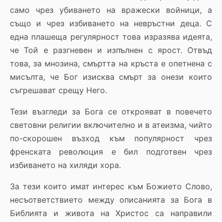
само чрез убиването на вражески войници, а
също и чрез избиването на невръстни деца. С
една плашеща регулярност това изразява идеята,
че Той е разгневен и изпълнен с ярост. Отвъд
това, за мнозина, смъртта на кръста е опетнена с
мисълта, че Бог изисква смърт за онези които
съгрешават срещу Него.
Тези възгледи за Бога се открояват в повечето
световни религии включително и в атеизма, чийто
по-скорошен възход към популярност чрез
френската революция е бил подготвен чрез
избиването на хиляди хора.
За тези които имат интерес към Божието Слово,
несъответствието между описанията за Бога в
Библията и живота на Христос са направили