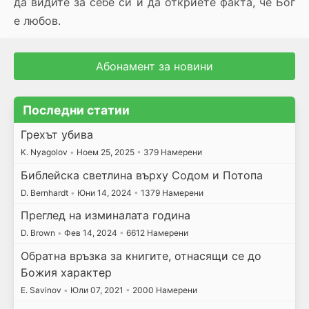
да видите за себе си и да откриете факта, че Бог
е любов.
Абонамент за новини
Последни статии
Грехът убива
K. Nyagolov
•
Ноем 25, 2025
•
379 Намерени
Библейска светлина върху Содом и Потопа
D. Bernhardt
•
Юни 14, 2024
•
1379 Намерени
Преглед на изминалата година
D. Brown
•
Фев 14, 2024
•
6612 Намерени
Обратна връзка за книгите, отнасящи се до
Божия характер
E. Savinov
•
Юли 07, 2021
•
2000 Намерени