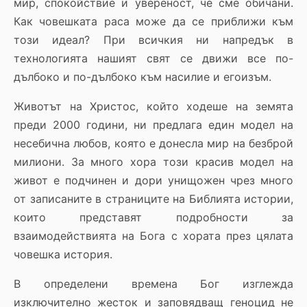
мир, спокойствие и увереност, че сме обичани.
Как човешката раса може да се приближи към
този идеал? При всичкия ни напредък в
технологията нашият свят се движи все по-
дълбоко и по-дълбоко към насилие и егоизъм.
Животът на Христос, който ходеше на земята
преди 2000 години, ни предлага един модел на
несебична любов, която е донесла мир на безброй
милиони. За много хора този красив модел на
живот е подчинен и дори унищожен чрез много
от записаните в страниците на Библията истории,
които представят подробности за
взаимодействията на Бога с хората през цялата
човешка история.
В определени времена Бог изглежда
изключително жесток и заповядващ геноцид не