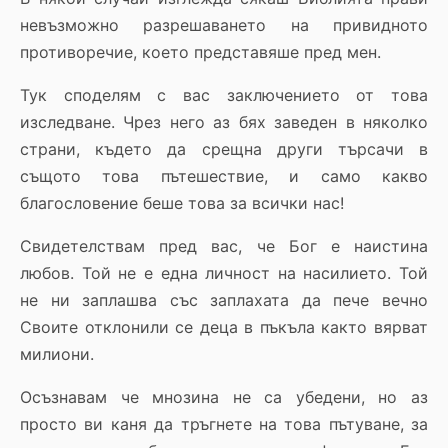
невъзможно разрешаването на привидното
противоречие, което представяше пред мен.
Тук споделям с вас заключението от това
изследване. Чрез него аз бях заведен в няколко
страни, където да срещна други търсачи в
същото това пътешествие, и само какво
благословение беше това за всички нас!
Свидетелствам пред вас, че Бог е наистина
любов. Той не е една личност на насилието. Той
не ни заплашва със заплахата да пече вечно
Своите отклонили се деца в пъкъла както вярват
милиони.
Осъзнавам че мнозина не са убедени, но аз
просто ви каня да тръгнете на това пътуване, за