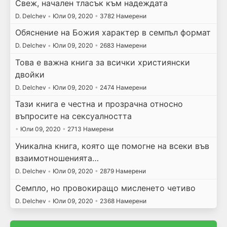
Свеж, начален тласък към надеждата
D. Delchev
•
Юли 09, 2020
•
3782 Намерени
Обяснение на Божия характер в семпъл формат
D. Delchev
•
Юли 09, 2020
•
2683 Намерени
Това е важна книга за всички християнски
двойки
D. Delchev
•
Юли 09, 2020
•
2474 Намерени
Тази книга е честна и прозрачна относно
въпросите на сексуалността
•
Юли 09, 2020
•
2713 Намерени
Уникална книга, която ще помогне на всеки във
взаимотношенията…
D. Delchev
•
Юли 09, 2020
•
2879 Намерени
Семпло, но провокиращо мисленето четиво
D. Delchev
•
Юли 09, 2020
•
2368 Намерени