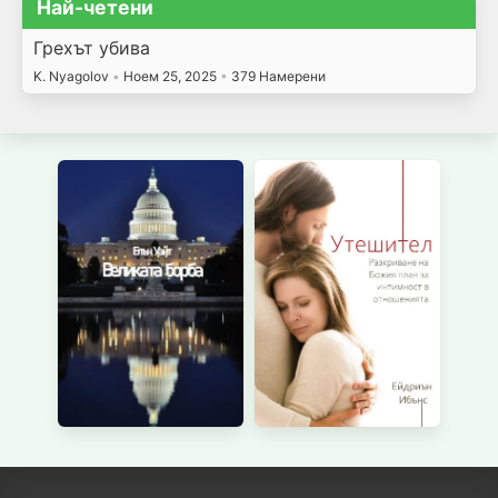
Най-четени
Грехът убива
K. Nyagolov
•
Ноем 25, 2025
•
379 Намерени