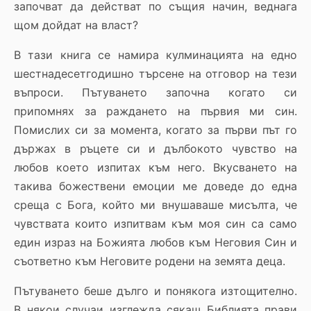
започват да действат по същия начин, веднага
щом дойдат на власт?
В тази книга се намира кулминацията на едно
шестнадесетгодишно търсене на отговор на тези
въпроси. Пътуването започна когато си
припомнях за раждането на първия ми син.
Помислих си за момента, когато за първи път го
държах в ръцете си и дълбокото чувство на
любов което изпитах към него. Вкусването на
такива божествени емоции ме доведе до една
среща с Бога, който ми внушаваше мисълта, че
чувствата които изпитвам към моя син са само
един израз на Божията любов към Неговия Син и
съответно към Неговите родени на земята деца.
Пътуването беше дълго и понякога изтощително.
В някои случаи изглежда сякаш Библията прави