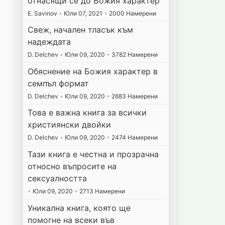
отнасящи се до Божия характер
E. Savinov
•
Юли 07, 2021
•
2000 Намерени
Свеж, начален тласък към
надеждата
D. Delchev
•
Юли 09, 2020
•
3782 Намерени
Обяснение на Божия характер в
семпъл формат
D. Delchev
•
Юли 09, 2020
•
2683 Намерени
Това е важна книга за всички
християнски двойки
D. Delchev
•
Юли 09, 2020
•
2474 Намерени
Тази книга е честна и прозрачна
относно въпросите на
сексуалността
•
Юли 09, 2020
•
2713 Намерени
Уникална книга, която ще
помогне на всеки във