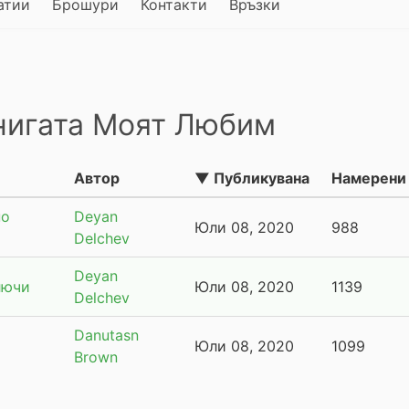
атии
Брошури
Контакти
Връзки
книгата Моят Любим
Автор
▼ Публикувана
Намерени
по
Deyan
Юли 08, 2020
988
Delchev
Deyan
лючи
Юли 08, 2020
1139
Delchev
Danutasn
Юли 08, 2020
1099
Brown