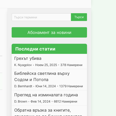
Абонамент за новини
Последни статии
Грехът убива
K. Nyagolov
•
Ноем 25, 2025
•
378 Намерени
Библейска светлина върху
Содом и Потопа
D. Bernhardt
•
Юни 14, 2024
•
1379 Намерени
Преглед на изминалата година
D. Brown
•
Фев 14, 2024
•
6612 Намерени
Обратна връзка за книгите,