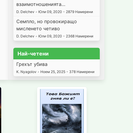
взаимотношенията…
D. Delchev
•
Юли 09, 2020
•
2879 Намерени
Семпло, но провокиращо
мисленето четиво
D. Delchev
•
Юли 09, 2020
•
2368 Намерени
Най-четени
Грехът убива
K. Nyagolov
•
Ноем 25, 2025
•
378 Намерени