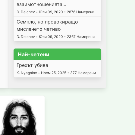
взаимотношенията…
D. Delchev
•
Юли 09, 2020
•
2876 Намерени
Семпло, но провокиращо
мисленето четиво
D. Delchev
•
Юли 09, 2020
•
2367 Намерени
и
Най-четени
Грехът убива
K. Nyagolov
•
Ноем 25, 2025
•
377 Намерени