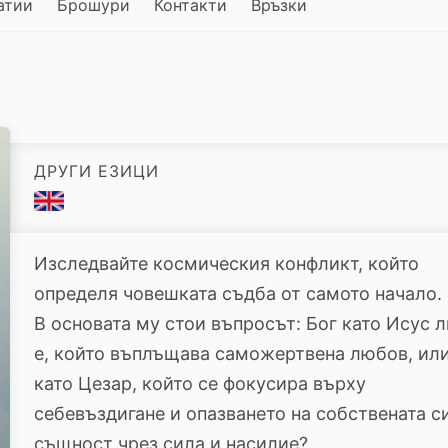
атии
Брошури
Контакти
Връзки
ДРУГИ ЕЗИЦИ
Изследвайте космическия конфликт, който
определя човешката съдба от самото начало.
В основата му стои въпросът: Бог като Исус л
е, който въплъщава саможертвена любов, ил
като Цезар, който се фокусира върху
себевъздигане и опазването на собствената с
същност чрез сила и насилие?