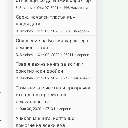
отнасящи се до Божия характер
E. Savinov
•
Юли 07, 2021
•
1998 Намерени
Свеж, начален тласък към
надеждата
D. Delchev
•
Юли 09, 2020
•
3781 Намерени
Обяснение на Божия характер в
семпъл формат
D. Delchev
•
Юли 09, 2020
•
2681 Намерени
Това е важна книга за всички
християнски двойки
D. Delchev
•
Юли 09, 2020
•
2472 Намерени
Тази книга е честна и прозрачна
т
относно въпросите на
сексуалността
•
Юли 09, 2020
•
2710 Намерени
Уникална книга, която ще
е
помогне на всеки във