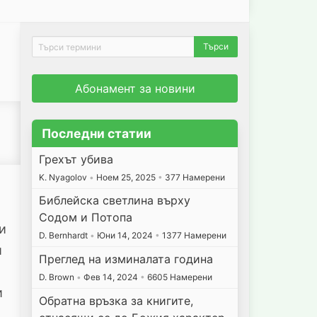
Абонамент за новини
Последни статии
Грехът убива
K. Nyagolov
•
Ноем 25, 2025
•
377 Намерени
Библейска светлина върху
Содом и Потопа
и
D. Bernhardt
•
Юни 14, 2024
•
1377 Намерени
и
Преглед на изминалата година
D. Brown
•
Фев 14, 2024
•
6605 Намерени
и
Обратна връзка за книгите,