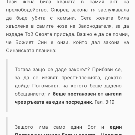
Тази жена била хваната в самия акт на
прелюбодейство. Според закона тя заслужавала
да бъде убита с камъни. Сега жената била
хвърлена в самите нозе на Законодателя, за да
издаде Той Своята присъда. Важно е да се помни,
че Божият Син е онзи, който дал закона на
Синайската планина:
Тогава защо се даде законът? Прибави се,
за да се изявят престъпленията, докато
дойде Потомъкът, на когото беше дадено
обещанието; и
беше постановен от ангели
чрез ръката на един посредник
. Гал. 3:19
Защото има само един Бог и
един