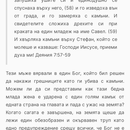
запушиха ушите си и единодушно се
спуснаха върху него, (58) и го изведоха вън
от града, и го замеряха с камъни. И
свидетелите сложиха дрехите си при
краката на един младеж на име Савел. (59)
И хвърляха камъни върху Стефан, който се
молеше и казваше: Господи Иисусе, приеми
духа ми! Деяния 7:57-59
Тези мъже вярвали в един Бог, който бил решен
да накажи грешниците като ги убива с камъни.
Можем ли да си представим как тази бедна
млада жена е ударена с един голям камък от
едната страна на главата и пада с ужас на земята?
Когато сагата е завършена, на земята щеше да
лежи един обезобразен и окървавен труп като
едно предупреждение срещу всички, че Бог не е