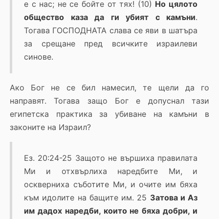
е с нас; не се бойте от тях! (10)
Но цялото
общество каза да ги убият с камъни
.
Тогава ГОСПОДНАТА слава се яви в шатъра
за срещане пред всичките израилеви
синове.
Ако Бог не се бил намесил, те щели да го
направят. Тогава защо Бог е допуснал тази
египетска практика за убиване на камъни в
законите на Израил?
Ез. 20:24-25 Защото не вършиха правилата
Ми и отхвърлиха наредбите Ми, и
оскверниха съботите Ми, и очите им бяха
към идолите на бащите им. 25
Затова и Аз
им дадох наредби, които не бяха добри, и