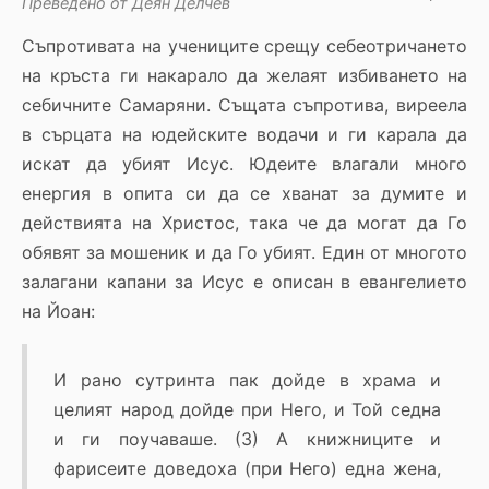
Преведено от Деян Делчев
Съпротивата на учениците срещу себеотричането
на кръста ги накарало да желаят избиването на
себичните Самаряни. Същата съпротива, виреела
в сърцата на юдейските водачи и ги карала да
искат да убият Исус. Юдеите влагали много
енергия в опита си да се хванат за думите и
действията на Христос, така че да могат да Го
обявят за мошеник и да Го убият. Един от многото
залагани капани за Исус е описан в евангелието
на Йоан:
И рано сутринта пак дойде в храма и
целият народ дойде при Него, и Той седна
и ги поучаваше. (3) А книжниците и
фарисеите доведоха (при Него) една жена,