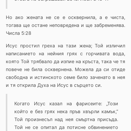
Но ако жената не се е осквернила, а е чиста,
тогава ще остане неповредена и ще забременява.
Числа 5:28
Исус простил греха на тази жена; Той изличил
написанието на нейния грях с горчивата вода,
която Той трябвало да изпие на кръста, така че тя
повече не била осквернена. Можела да си отиде
свободна и истинското семе било заченато в нея
и тя открила Духа на Исус в сърцето си.
Когато Исус казал на фарисеите: „Този
който е без грях нека пръв хвърли камък,”
Той произнесъл над нея смъртна присъда.
Той не се опитал да потисне обвинението