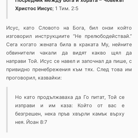
Посредник между Бога и хората – Човекът
Христос Иисус
; 1 Тим. 2:5
Исус, като Словото на Бога, бил онзи който
изговорил инструкциите “Не прелюбодействай.”
Сега когато жената била в краката Му, нейните
обвинители чакали да видят какво щял да
направи Той. Исус се навел и започнал да пише, с
привидно пренебрежения към тях. След това им
проговорил, казвайки:
Но като продължаваха да Го питат, Той се
изправи и им каза: Който от вас е
безгрешен, нека пръв хвърли камък върху
нея. Йоан 8:7