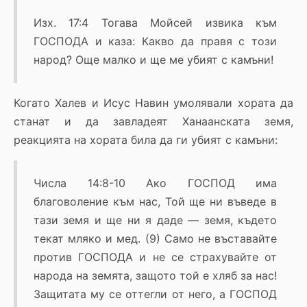
Изх. 17:4 Тогава Мойсей извика към
ГОСПОДА и каза: Какво да правя с този
народ? Още малко и ще ме убият с камъни!
Когато Халев и Исус Навин умолявали хората да
станат и да завладеят Ханаанската земя,
реакцията на хората била да ги убият с камъни:
Числа 14:8-10 Ако ГОСПОД има
благоволение към нас, Той ще ни въведе в
тази земя и ще ни я даде — земя, където
текат мляко и мед. (9) Само не въставайте
против ГОСПОДА и не се страхувайте от
народа на земята, защото той е хляб за нас!
Защитата му се оттегли от него, а ГОСПОД