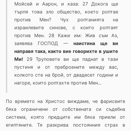
Мойсей и Аарон, и каза: 27 Докога ще
търпя това зло общество, което роптае
против Мен? Чух роптанията на
израилевите синове, с които роптаят
против Мен. 28 Кажи им: Жив съм Аз,
заявява ГОСПОД —
наистина ще ви
направя така, както вие говорихте в ушите
Ми!
29 Труповете ви ще паднат в тази
пустиня и от преброените между вас,
колкото сте на брой, от двадесет години и
нагоре, които роптахте против Мен...
По времето на Христос виждаме, че фарисеите
бяха ограничени от собствената си съдебна
система, която предците им бяха приели от
египтяните. Тя разкрива постоянния страх в