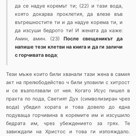
да се надуе коремът ти; (22) и тази вода,
която докарва проклетия, да влезе във
вътрешностите ти и да надуе корема ти, и
да изсуши бедрото ти! И жената да каже:
Амин, амин. (23)
После свещеникът да
напише тези клетви на книга и да ги заличи
с горчивата вода
;
Тези мъже които били хванали тази жена в самия
акт на прелюбодейство ч били уловили с хитрост
и се възползвали от нея. Когато Исус пишел в
прахта по пода, Светият Дух (символизиран чрез
вода) убедил хората и това довело до една
подуваща горчивина в коремите им и изсушило
бедрата им, чрез убеждението за грях. Те
завиждали на Христос и това ги изпояждало.