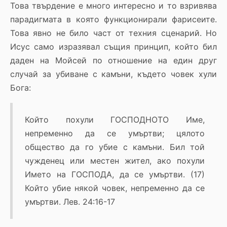
Това твърдение е много интересно и то взривява
парадигмата в която функционирали фарисеите.
Това явно не било част от техния сценарий. Но
Исус само изразявал същия принцип, който бил
даден на Мойсей по отношение на един друг
случай за убиване с камъни, където човек хули
Бога:
Който похули ГОСПОДНОТО Име,
непременно да се умъртви; цялото
общество да го убие с камъни. Бил той
чужденец или местен жител, ако похули
Името на ГОСПОДА, да се умъртви. (17)
Който убие някой човек, непременно да се
умъртви. Лев. 24:16-17