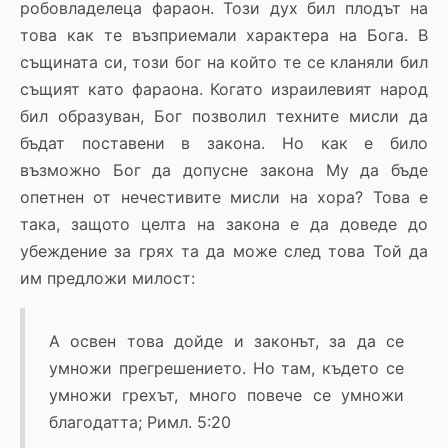
робовладелеца фараон. Този дух бил плодът на
това как те възприемали характера на Бога. В
същината си, този бог на който те се кланяли бил
същият като фараона. Когато израилевият народ
бил образуван, Бог позволил техните мисли да
бъдат поставени в закона. Но как е било
възможно Бог да допусне закона Му да бъде
опетнен от нечестивите мисли на хора? Това е
така, защото целта на закона е да доведе до
убеждение за грях та да може след това Той да
им предложи милост:
А освен това дойде и законът, за да се
умножи прегрешението. Но там, където се
умножи грехът, много повече се умножи
благодатта; Римл. 5:20