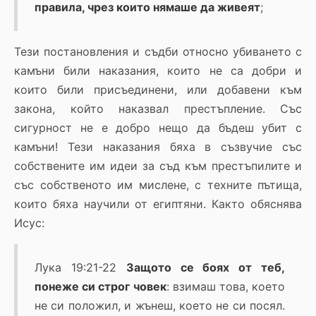
правила, чрез които нямаше да живеят
;
Тези постановления и съдби относно убиването с
камъни били наказания, които не са добри и
които били присъединени, или добавени към
закона, който наказвал престъпление. Със
сигурност не е добро нещо да бъдеш убит с
камъни! Тези наказания бяха в съзвучие със
собствените им идеи за съд към престъпилите и
със собственото им мислене, с техните пътища,
които бяха научили от египтяни. Както обяснява
Исус:
Лука 19:21-22
З
ащото се боях от теб,
понеже си строг човек
: взимаш това, което
не си положил, и жънеш, което не си посял.