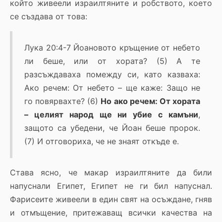
който живеели израилтяните и робството, което
се създава от това:
Лука 20:4-7 Йоановото кръщение от небето
ли беше, или от хората? (5) А те
разсъждаваха помежду си, като казваха:
Ако речем: От небето – ще каже: Защо не
го повярвахте? (6)
Но ако речем: От хората
– целият народ ще ни убие с камъни
,
защото са убедени, че Йоан беше пророк.
(7) И отговориха, че не знаят откъде е.
Става ясно, че макар израилтяните да били
напуснали Египет, Египет не ги бил напуснал.
Фарисеите живеели в един свят на осъждане, гняв
и отмъщение, притежаващ всички качества на