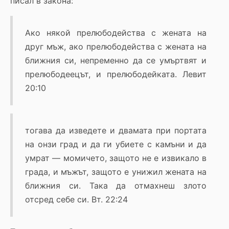
писал в закона:
Ако някой прелюбодейства с жената на
друг мъж, ако прелюбодейства с жената на
ближния си, непременно да се умъртвят и
прелюбодеецът, и прелюбодейката. Левит
20:10
тогава да изведете и двамата при портата
на онзи град и да ги убиете с камъни и да
умрат — момичето, защото не е извикало в
града, и мъжът, защото е унижил жената на
ближния си. Така да отмахнеш злото
отсред себе си. Вт. 22:24