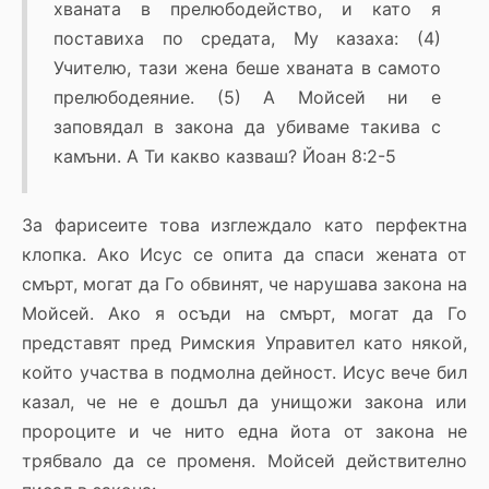
хваната в прелюбодейство, и като я
поставиха по средата, Му казаха: (4)
Учителю, тази жена беше хваната в самото
прелюбодеяние. (5) А Мойсей ни е
заповядал в закона да убиваме такива с
камъни. А Ти какво казваш? Йоан 8:2-5
За фарисеите това изглеждало като перфектна
клопка. Ако Исус се опита да спаси жената от
смърт, могат да Го обвинят, че нарушава закона на
Мойсей. Ако я осъди на смърт, могат да Го
представят пред Римския Управител като някой,
който участва в подмолна дейност. Исус вече бил
казал, че не е дошъл да унищожи закона или
пророците и че нито една йота от закона не
трябвало да се променя. Мойсей действително