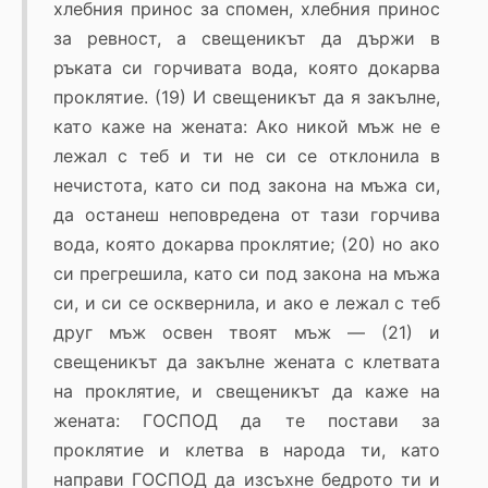
хлебния принос за спомен, хлебния принос
за ревност, а свещеникът да държи в
ръката си горчивата вода, която докарва
проклятие. (19) И свещеникът да я закълне,
като каже на жената: Ако никой мъж не е
лежал с теб и ти не си се отклонила в
нечистота, като си под закона на мъжа си,
да останеш неповредена от тази горчива
вода, която докарва проклятие; (20) но ако
си прегрешила, като си под закона на мъжа
си, и си се осквернила, и ако е лежал с теб
друг мъж освен твоят мъж — (21) и
свещеникът да закълне жената с клетвата
на проклятие, и свещеникът да каже на
жената: ГОСПОД да те постави за
проклятие и клетва в народа ти, като
направи ГОСПОД да изсъхне бедрото ти и