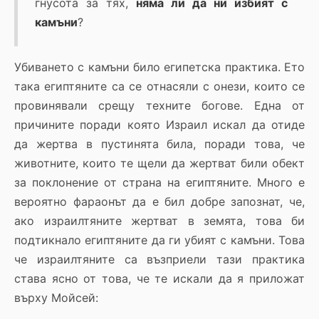
гнусота за тях,
няма ли да ни избият с
камъни
?
Убиването с камъни било египетска практика. Ето
така египтяните са се отнасяли с онези, които се
провинявали срещу техните богове. Една от
причините поради която Израил искал да отиде
да жертва в пустинята била, поради това, че
животните, които те щели да жертват били обект
за поклонение от страна на египтяните. Много е
вероятно фараонът да е бил добре запознат, че,
ако израилтяните жертват в земята, това би
подтикнало египтяните да ги убият с камъни. Това
че израилтяните са възприели тази практика
става ясно от това, че те искали да я приложат
върху Мойсей: