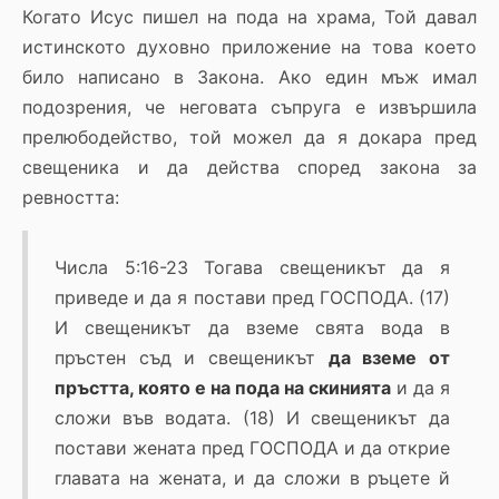
Когато Исус пишел на пода на храма, Той давал
истинското духовно приложение на това което
било написано в Закона. Ако един мъж имал
подозрения, че неговата съпруга е извършила
прелюбодейство, той можел да я докара пред
свещеника и да действа според закона за
ревността:
Числа 5:16-23 Тогава свещеникът да я
приведе и да я постави пред ГОСПОДА. (17)
И свещеникът да вземе свята вода в
пръстен съд и свещеникът
да вземе от
пръстта, която е на пода на скинията
и да я
сложи във водата. (18) И свещеникът да
постави жената пред ГОСПОДА и да открие
главата на жената, и да сложи в ръцете й