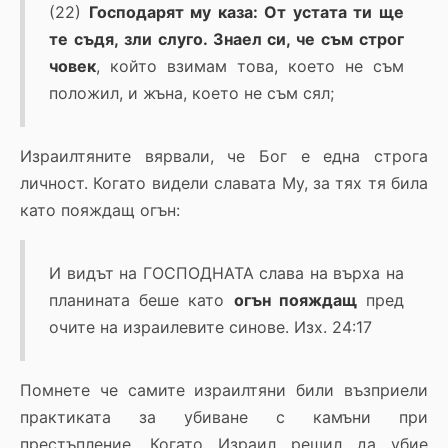
(22)
Господарят му каза: От устата ти ще
те съдя, зли слуго. Знаел си, че съм строг
човек
, който взимам това, което не съм
положил, и жъна, което не съм сял;
Израилтяните вярвали, че Бог е една строга
личност. Когато видели славата Му, за тях тя била
като пояждащ огън:
И видът на ГОСПОДНАТА слава на върха на
планината беше като
огън пояждащ
пред
очите на израилевите синове. Изх. 24:17
Помнете че самите израилтяни били възприели
практиката за убиване с камъни при
престъпление. Когато Израил решил да убие