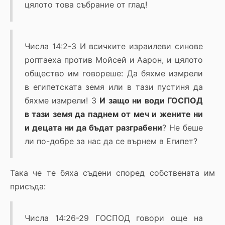
цялото това събрание от глад!
Числа 14:2-3 И всичките израилеви синове
роптаеха против Мойсей и Аарон, и цялото
общество им говореше: Да бяхме измрели
в египетската земя или в тази пустиня да
бяхме измрели! 3
И защо ни води ГОСПОД
в тази земя да паднем от меч и жените ни
и децата ни да бъдат разграбени
? Не беше
ли по-добре за нас да се върнем в Египет?
Така че те бяха съдени според собствената им
присъда:
Числа 14:26-29 ГОСПОД говори още на