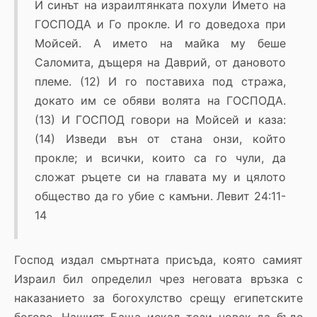
И синът на израилтянката похули Името на
ГОСПОДА и Го прокле. И го доведоха при
Мойсей. А името на майка му беше
Саломита, дъщеря на Даврий, от дановото
племе. (12) И го поставиха под стража,
докато им се обяви волята на ГОСПОДА.
(13) И ГОСПОД говори на Мойсей и каза:
(14) Изведи вън от стана онзи, който
прокле; и всички, които са го чули, да
сложат ръцете си на главата му и цялото
общество да го убие с камъни. Левит 24:11-
14
Господ издал смъртната присъда, която самият
Израил бил определил чрез неговата връзка с
наказанието за богохулство срещу египетските