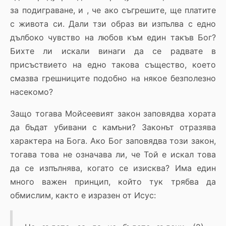
за подиграване, и , че ако съгрешите, ще платите
с живота си. Дали тзи образ ви изпълва с едно
дълбоко чувство на любов към един такъв Бог?
Бихте ли искали винаги да се радвате в
присъствието на едно такова същество, което
смазва грешниците подобно на някое безполезно
насекомо?
Защо тогава Мойсеевият закон заповядва хората
да бъдат убивани с камъни? Законът отразява
характера на Бога. Ако Бог заповядва този закон,
тогава това не означава ли, че Той е искал това
да се изпълнява, когато се изисква? Има един
много важен принцип, който тук трябва да
обмислим, както е изразен от Исус: