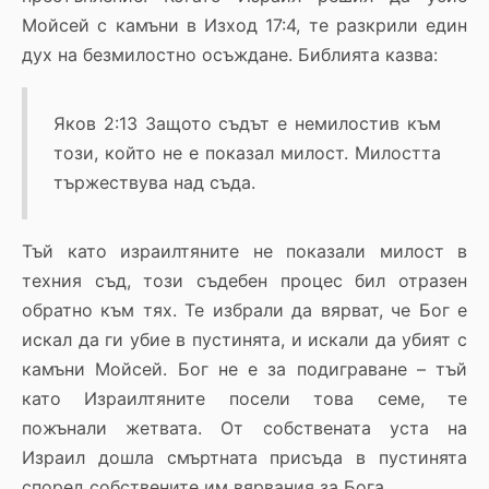
Мойсей с камъни в Изход 17:4, те разкрили един
дух на безмилостно осъждане. Библията казва:
Яков 2:13 Защото съдът е немилостив към
този, който не е показал милост. Милостта
тържествува над съда.
Тъй като израилтяните не показали милост в
техния съд, този съдебен процес бил отразен
обратно към тях. Те избрали да вярват, че Бог е
искал да ги убие в пустинята, и искали да убият с
камъни Мойсей. Бог не е за подиграване – тъй
като Израилтяните посели това семе, те
пожънали жетвата. От собствената уста на
Израил дошла смъртната присъда в пустинята
според собствените им вярвания за Бога.