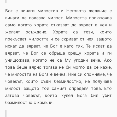
Бог е винаги милостив и Неговото желание е
винаги да показва милост. Милостта приключва
само когато хората отказват да вярват в нея и
желаят осъждане. Хората са тези, които
прекъсват милостта и се скриват от нея, защото
искат да вярват, че Бог е като тях. Те искат да
вярват, че Бог се обръща срещу хората и ги
унищожава, когато не са Му угодни вече. Ако
това беше вярно тогава не би могло да се каже,
че милостта на Бога е вечна. Ние си спомняме, че
човекът, който съди безмилостно, не получава
милост, защото той самият определя това. Ето
затова човекът, който хулел Бога бил убит
безмилостно с камъни.