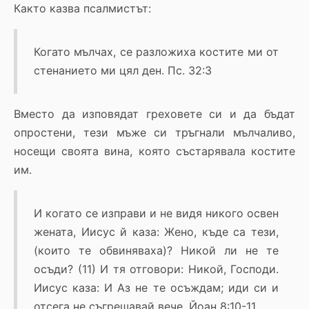
Както казва псалмистът:
Когато мълчах, се разложиха костите ми от
стенанието ми цял ден. Пс. 32:3
Вместо да изповядат греховете си и да бъдат
опростени, тези мъже си тръгнали мълчаливо,
носещи своята вина, която състарявала костите
им.
И когато се изправи и не видя никого освен
жената, Иисус й каза: Жено, къде са тези,
(които те обвиняваха)? Никой ли не те
осъди? (11) И тя отговори: Никой, Господи.
Иисус каза: И Аз не те осъждам; иди си и
отсега не съгрешавай вече. Йоан 8:10-11