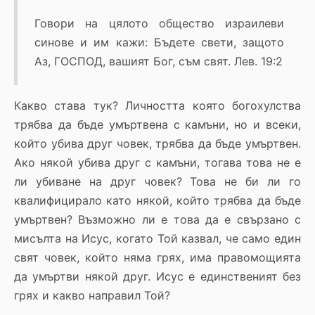
Говори на цялото общество израилеви
синове и им кажи: Бъдете свети, защото
Аз, ГОСПОД, вашият Бог, съм свят. Лев. 19:2
Какво става тук? Личността която богохулства
трябва да бъде умъртвена с камъни, но и всеки,
който убива друг човек, трябва да бъде умъртвен.
Ако някой убива друг с камъни, тогава това не е
ли убиване на друг човек? Това не би ли го
квалифицирало като някой, който трябва да бъде
умъртвен? Възможно ли е това да е свързано с
мисълта на Исус, когато Той казвал, че само един
свят човек, който няма грях, има правомощията
да умъртви някой друг. Исус е единственият без
грях и какво направил Той?