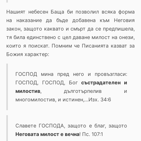
Нашият небесен Баща би позволил всяка форма
на наказание да бъде добавена към Неговия
закон, защото каквато и смърт да се предпишела,
тя била единствено с цел даване милост на онези,
които я поискат. Помним че Писанията казват за
Божия характер:
ГОСПОД мина пред него и провъзгласи:
ГОСПОД, ГОСПОД, Бог
състрадателен и
милостив
, дълготърпелив и
многомилостив, и истинен,…Изх. 34:6
Славете ГОСПОДА, защото е благ, защото
Неговата милост е вечна
! Пс. 107:1