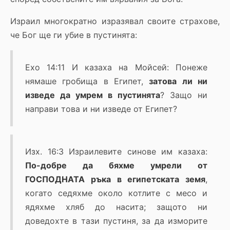
Израил многократно изразявал своите страхове,
че Бог ще ги убие в пустинята:
Exo 14:11 И казаха на Мойсей: Понеже
нямаше гробища в Египет,
затова ли ни
изведе да умрем в пустинята
? Защо ни
направи това и ни изведе от Египет?
Изх. 16:3 Израилевите синове им казаха:
По-добре да бяхме умрели от
ГОСПОДНАТА ръка в египетската земя
,
когато седяхме около котлите с месо и
ядяхме хляб до насита; защото ни
доведохте в тази пустиня, за да изморите