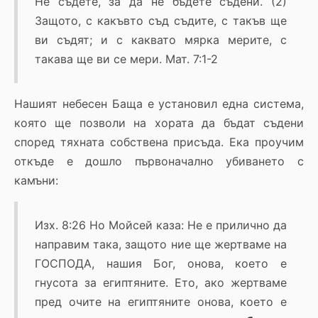
Не съдете, за да не бъдете съдени. (2)
Защото, с какъвто съд съдите, с такъв ще
ви съдят; и с каквато мярка мерите, с
такава ще ви се мери. Мат. 7:1-2
Нашият небесен Баща е установил една система,
която ще позволи на хората да бъдат съдени
според тяхната собствена присъда. Ека проучим
откъде е дошло първоначално убиването с
камъни:
Изх. 8:26 Но Мойсей каза: Не е прилично да
направим така, защото ние ще жертваме на
ГОСПОДА, нашия Бог, онова, което е
гнусота за египтяните. Ето, ако жертваме
пред очите на египтяните онова, което е