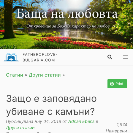
FATHEROFLOVE-
BULGARIA.COM
Статии
»
Други статии
»
Print
Защо е заповядано
убиване с камъни?
Публикувана Яну 04, 2018 от
Adrian Ebens
в
1,974
Други статии
Намерени