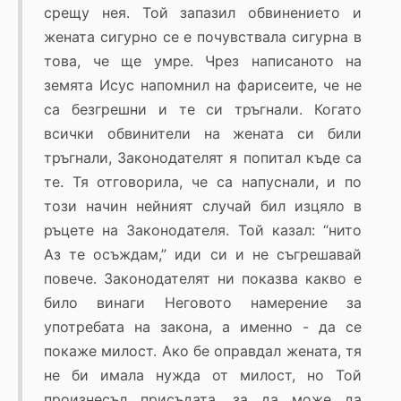
срещу нея. Той запазил обвинението и
жената сигурно се е почувствала сигурна в
това, че ще умре. Чрез написаното на
земята Исус напомнил на фарисеите, че не
са безгрешни и те си тръгнали. Когато
всички обвинители на жената си били
тръгнали, Законодателят я попитал къде са
те. Тя отговорила, че са напуснали, и по
този начин нейният случай бил изцяло в
ръцете на Законодателя. Той казал: “нито
Аз те осъждам,” иди си и не съгрешавай
повече. Законодателят ни показва какво е
било винаги Неговото намерение за
употребата на закона, а именно - да се
покаже милост. Ако бе оправдал жената, тя
не би имала нужда от милост, но Той
произнесъл присъдата, за да може да