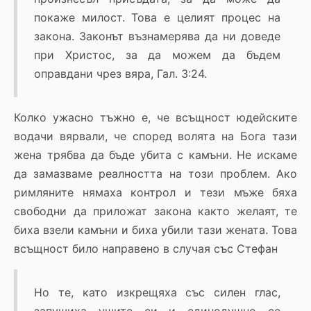
покаже милост. Това е целият процес на
закона. Законът възнамерява да ни доведе
при Христос, за да можем да бъдем
оправдани чрез вяра, Гал. 3:24.
Колко ужасно тъжно е, че всъщност юдейските
водачи вярвали, че според волята на Бога тази
жена трябва да бъде убита с камъни. Не искаме
да замазваме реалността на този проблем. Ако
римляните нямаха контрол и тези мъже бяха
свободни да приложат закона както желаят, те
биха взели камъни и биха убили тази жената. Това
всъщност било направено в случая със Стефан
Но те, като изкрещяха със силен глас,