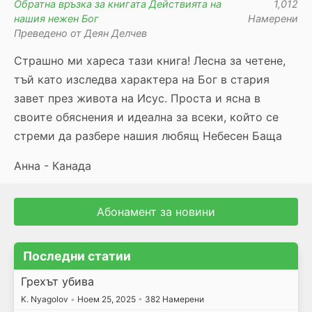
Обратна връзка за книгата Действията на
1,012
нашия нежен Бог
Намерени
Преведено от Деян Делчев
Страшно ми хареса тази книга! Лесна за четене,
тъй като изследва характера на Бог в стария
завет през живота на Исус. Проста и ясна в
своите обяснения и идеална за всеки, който се
стреми да разбере нашия любящ Небесен Баща
Анна - Канада
Абонамент за новини
Последни статии
Грехът убива
K. Nyagolov
•
Ноем 25, 2025
•
382 Намерени