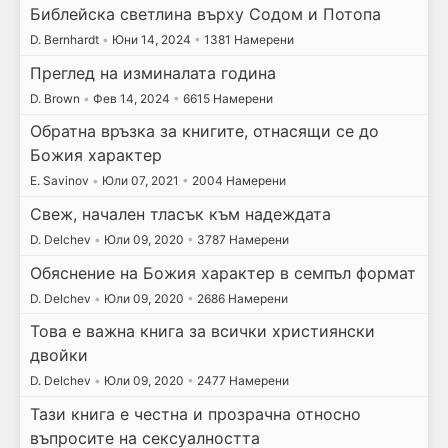
Библейска светлина върху Содом и Потопа
D. Bernhardt
•
Юни 14, 2024
•
1381 Намерени
Преглед на изминалата година
D. Brown
•
Фев 14, 2024
•
6615 Намерени
Обратна връзка за книгите, отнасящи се до
Божия характер
E. Savinov
•
Юли 07, 2021
•
2004 Намерени
Свеж, начален тласък към надеждата
D. Delchev
•
Юли 09, 2020
•
3787 Намерени
Обяснение на Божия характер в семпъл формат
D. Delchev
•
Юли 09, 2020
•
2686 Намерени
Това е важна книга за всички християнски
двойки
D. Delchev
•
Юли 09, 2020
•
2477 Намерени
Тази книга е честна и прозрачна относно
въпросите на сексуалността