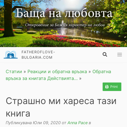
FATHEROFLOVE-
BULGARIA.COM
Статии
»
Реакции и обратна връзка
»
Обратна
връзка за книгата Действията…
»
Print
Страшно ми хареса тази
книга
Публикувана Юли 09, 2020 от
Anna Pace
в