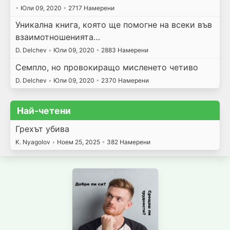
•
Юли 09, 2020
•
2717 Намерени
Уникална книга, която ще помогне на всеки във
взаимотношенията…
D. Delchev
•
Юли 09, 2020
•
2883 Намерени
Семпло, но провокиращо мисленето четиво
D. Delchev
•
Юли 09, 2020
•
2370 Намерени
Най-четени
Грехът убива
K. Nyagolov
•
Ноем 25, 2025
•
382 Намерени