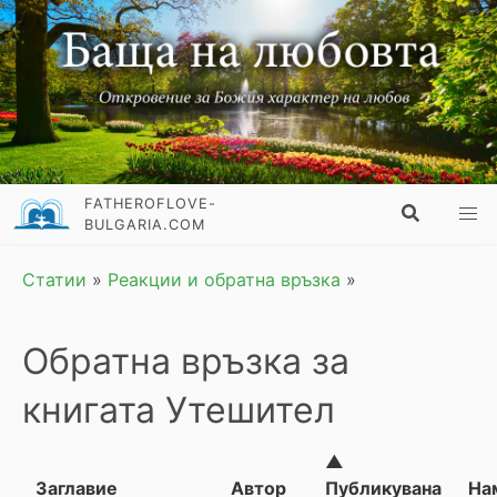
FATHEROFLOVE-
BULGARIA.COM
Статии
»
Реакции и обратна връзка
»
Обратна връзка за
книгата Утешител
▲
Заглавие
Автор
Публикувана
На