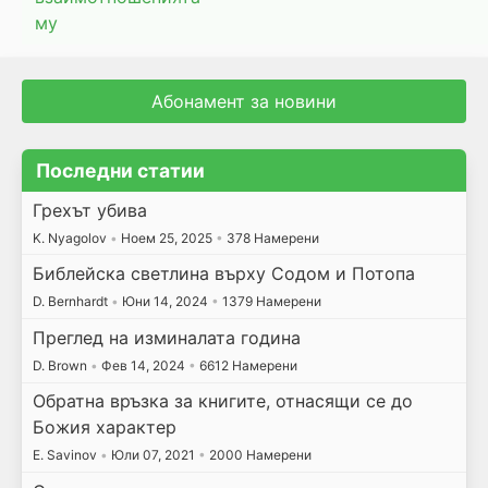
му
Абонамент за новини
Последни статии
Грехът убива
K. Nyagolov
•
Ноем 25, 2025
•
378 Намерени
Библейска светлина върху Содом и Потопа
D. Bernhardt
•
Юни 14, 2024
•
1379 Намерени
Преглед на изминалата година
D. Brown
•
Фев 14, 2024
•
6612 Намерени
Обратна връзка за книгите, отнасящи се до
Божия характер
E. Savinov
•
Юли 07, 2021
•
2000 Намерени