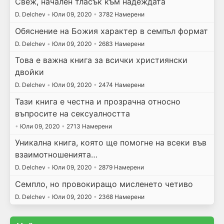
Свеж, начален тласък към надеждата
D. Delchev
•
Юли 09, 2020
•
3782 Намерени
Обяснение на Божия характер в семпъл формат
D. Delchev
•
Юли 09, 2020
•
2683 Намерени
Това е важна книга за всички християнски
двойки
D. Delchev
•
Юли 09, 2020
•
2474 Намерени
Тази книга е честна и прозрачна относно
въпросите на сексуалността
•
Юли 09, 2020
•
2713 Намерени
Уникална книга, която ще помогне на всеки във
взаимотношенията…
D. Delchev
•
Юли 09, 2020
•
2879 Намерени
Семпло, но провокиращо мисленето четиво
D. Delchev
•
Юли 09, 2020
•
2368 Намерени