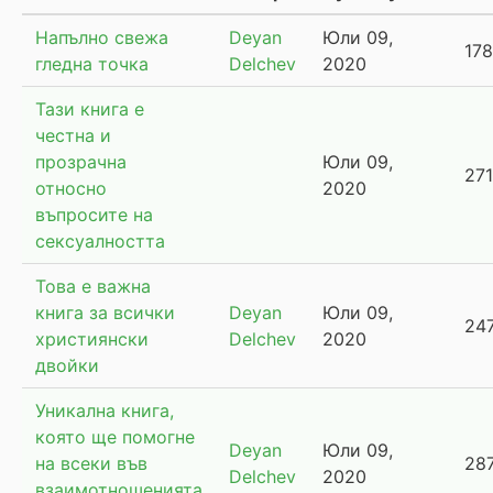
Напълно свежа
Deyan
Юли 09,
17
гледна точка
Delchev
2020
Тази книга е
честна и
прозрачна
Юли 09,
27
относно
2020
въпросите на
сексуалността
Това е важна
книга за всички
Deyan
Юли 09,
24
християнски
Delchev
2020
двойки
Уникална книга,
която ще помогне
Deyan
Юли 09,
на всеки във
28
Delchev
2020
взаимотношенията