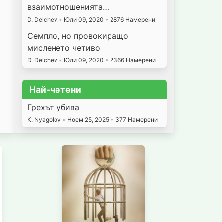
взаимотношенията…
D. Delchev
•
Юли 09, 2020
•
2876 Намерени
Семпло, но провокиращо
мисленето четиво
D. Delchev
•
Юли 09, 2020
•
2366 Намерени
Най-четени
Грехът убива
K. Nyagolov
•
Ноем 25, 2025
•
377 Намерени