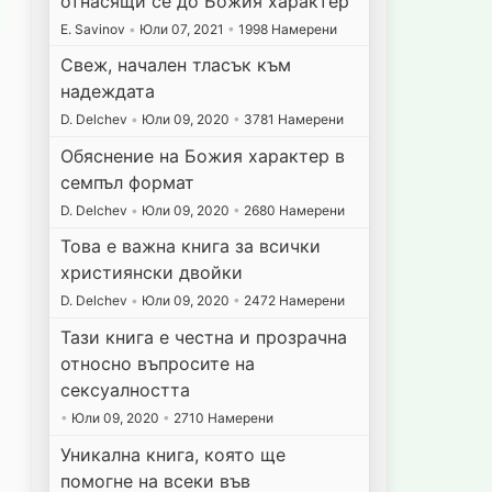
отнасящи се до Божия характер
E. Savinov
•
Юли 07, 2021
•
1998 Намерени
Свеж, начален тласък към
надеждата
D. Delchev
•
Юли 09, 2020
•
3781 Намерени
Обяснение на Божия характер в
семпъл формат
D. Delchev
•
Юли 09, 2020
•
2680 Намерени
Това е важна книга за всички
християнски двойки
D. Delchev
•
Юли 09, 2020
•
2472 Намерени
Тази книга е честна и прозрачна
относно въпросите на
сексуалността
•
Юли 09, 2020
•
2710 Намерени
Уникална книга, която ще
помогне на всеки във