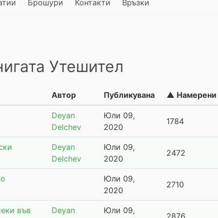
атии
Брошури
Контакти
Връзки
нигата Утешител
Автор
Публикувана
▲ Намерени
Deyan
Юли 09,
1784
Delchev
2020
ски
Deyan
Юли 09,
2472
Delchev
2020
но
Юли 09,
2710
2020
секи във
Deyan
Юли 09,
2876