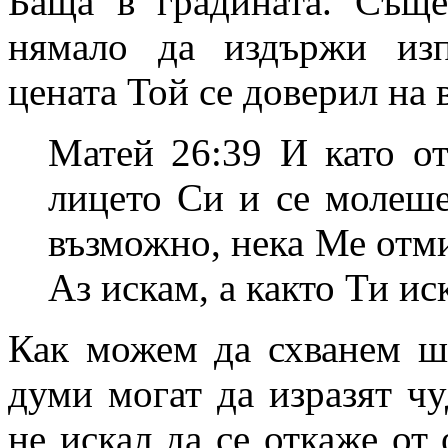
Баща в градината. Съще
нямало да издържи изп
цената Той се доверил на 
Матей 26:39 И като от
лицето Си и се молеше
възможно, нека Ме отми
Аз искам, а както Ти ис
Как можем да схванем ш
думи могат да изразят ч
не искал да се откаже от 