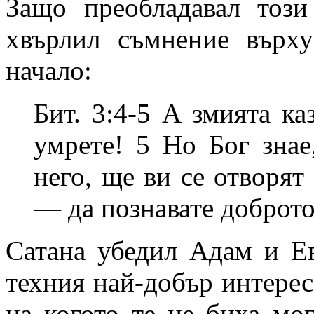
Защо преобладавал този
хвърлил съмнение върх
начало:
Бит. 3:4-5 А змията ка
умрете! 5 Но Бог знае,
него, ще ви се отворят
— да познавате доброто
Сатана убедил Адам и Ев
техния най-добър интерес.
на когото те не биха мог