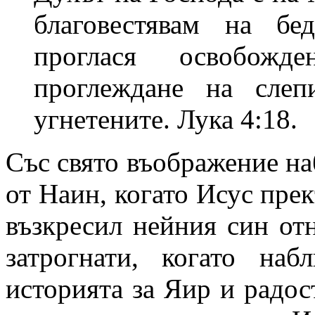
благовестявам на бе
проглася освобож
проглеждане на слеп
угнетените. Лука 4:18.
Със свято въображение на
от Наин, когато Исус пре
възкресил нейния син от
затрогнати, когато на
историята за Яир и радос