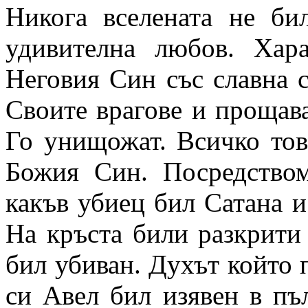
Никога вселената не бил
удивителна любов. Хар
Неговия Син със славна 
Своите врагове и прощава
Го унищожат. Всичко тов
Божия Син. Посредство
какъв убиец бил Сатана и
На кръста били разкрити
бил убиван. Духът който 
си Авел бил изявен в пъл