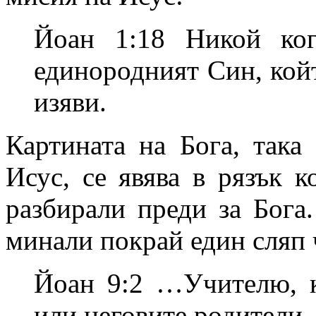
Йоан 1:18 Никой ког
единородният Син, койт
изяви.
Картината на Бога, така
Исус, се явява в рязък к
разбирали преди за Бога
минали покрай един сляп ч
Йоан 9:2 …Учителю, к
или неговите родители, 