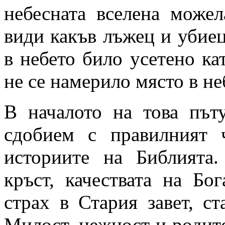
небесната вселена може
види какъв лъжец и убиец
в небето било усетено кат
не се намерило място в не
В началото на това път
сдобием с правилният 
историите на Библията.
кръст, качествата на Бо
страх в Стария завет, ст
Милост, нежност и родит