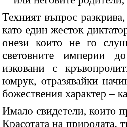
Техният въпрос разкрива,
като един жесток диктатор
онези които не го слуш
световните империи д
изковани с кръвопроли
юмрук, отразявайки начи
божествения характер – к
Имало свидетели, които пр
Красотата на природата, т