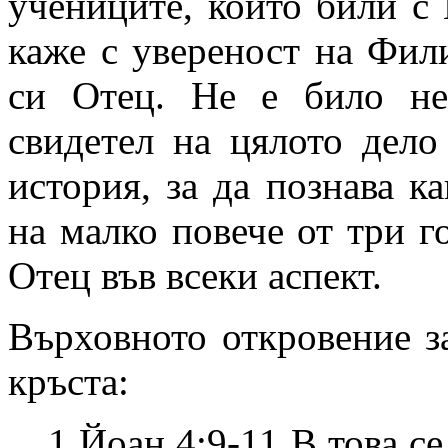
учениците, които били с
каже с увереност на Фили
си Отец. Не е било н
свидетел на цялото дело
история, за да познава к
на малко повече от три г
Отец във всеки аспект.
Върховното откровение з
кръста:
1 Йоан 4:9-11 В това с