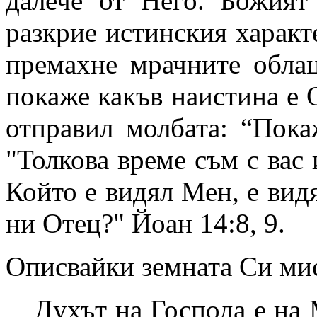
далече от Него. Божият
разкрие истинския характ
премахне мрачните обла
покаже какъв наистина е 
отправил молбата: “Пока
"Толкова време съм с вас
Който е видял Мен, е вид
ни Отец?" Йоан 14:8, 9.
Описвайки земната Си мис
Духът на Господа е на 