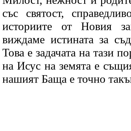
със святост, справедли
историите от Новия з
виждаме истината за съд
Това е задачата на тази п
на Исус на земята е същия
нашият Баща е точно такъ