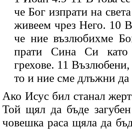
че Бог изпрати на свет
живеем чрез Него. 10 В
че ние възлюбихме Бо
прати Сина Си като 
грехове. 11 Възлюбени,
то и ние сме длъжни да
Ако Исус бил станал жерт
Той щял да бъде загубен 
човешка раса щяла да бъд