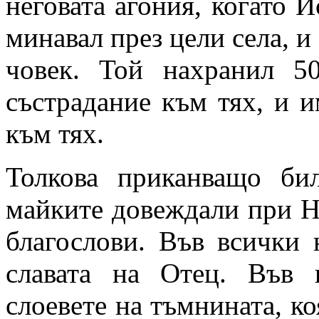
неговата агония, когато 
минавал през цели села, и
човек. Той нахранил 5
състрадание към тях, и и
към тях.
Толкова приканващо би
майките довеждали при Не
благослови. Във всички 
славата на Отец. Във в
слоевете на тъмнината, ко