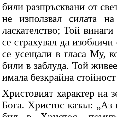
били разпръсквани от свет
не използвал силата н
ласкателство; Той винаги
се страхувал да изобличи
се усещали в гласа Му, к
били в заблуда. Той живее
имала безкрайна стойност 
Христовият характер на з
Бога. Христос казал: „Аз 
бил в Христос, помир